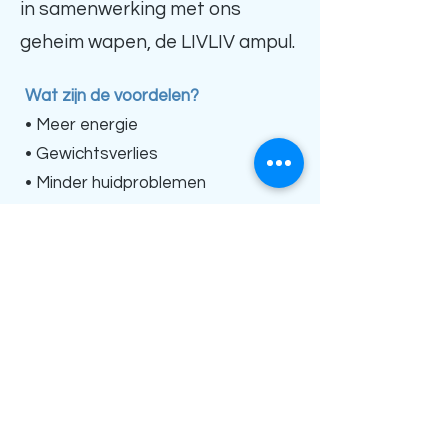
in samenwerking met ons
geheim wapen, de LIVLIV ampul.
Wat zijn de voordelen?
• Meer energie
• Gewichtsverlies
• Minder huidproblemen
• Mooiere en betere huid
• Betere gemoedstoestand
•Betere nachtrust
• Minder vocht vasthouden
• Betere spijsvertering
• Een sterker immuunsysteem
• Betere concentratie en focus
• …. en nog veel meer.