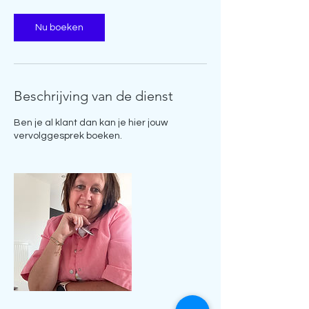
i
n
Nu boeken
.
Beschrijving van de dienst
Ben je al klant dan kan je hier jouw
vervolggesprek boeken.