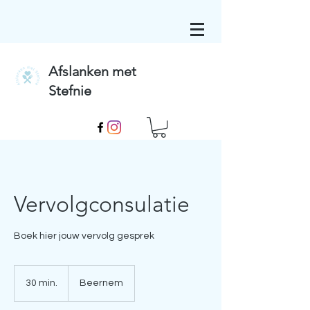
Afslanken met
Stefnie
Vervolgconsulatie
Boek hier jouw vervolg gesprek
30 min.
3
Beernem
0
m