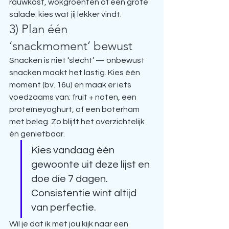
rauwkost, wokgroenten of een grote 
salade: kies wat jij lekker vindt.
3) Plan één 
‘snackmoment’ bewust
Snacken is niet ‘slecht’ — onbewust 
snacken maakt het lastig. Kies één 
moment (bv. 16u) en maak er iets 
voedzaams van: fruit + noten, een 
proteïneyoghurt, of een boterham 
met beleg. Zo blijft het overzichtelijk 
én genietbaar.
Kies vandaag één 
gewoonte uit deze lijst en 
doe die 7 dagen. 
Consistentie wint altijd 
van perfectie.
Wil je dat ik met jou kijk naar een 