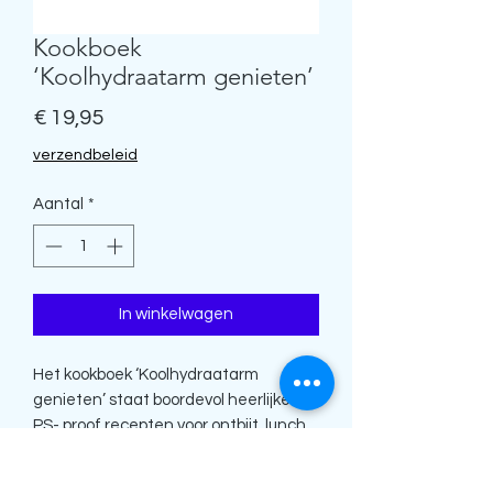
Kookboek
‘Koolhydraatarm genieten’
Prijs
€ 19,95
verzendbeleid
Aantal
*
In winkelwagen
Het kookboek ‘Koolhydraatarm
genieten’ staat boordevol heerlijke
PS- proof recepten voor ontbijt, lunch
en diner. Maar je vindt er ook de
lekkerste inspiratie voor dressings,