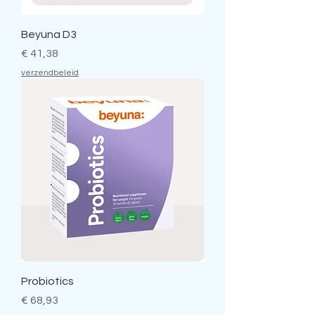
Beyuna D3
Prijs
€ 41,38
verzendbeleid
Probiotics
Prijs
€ 68,93