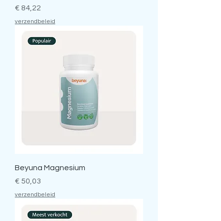
Prijs
€ 84,22
verzendbeleid
Beyuna Magnesium
Prijs
€ 50,03
verzendbeleid