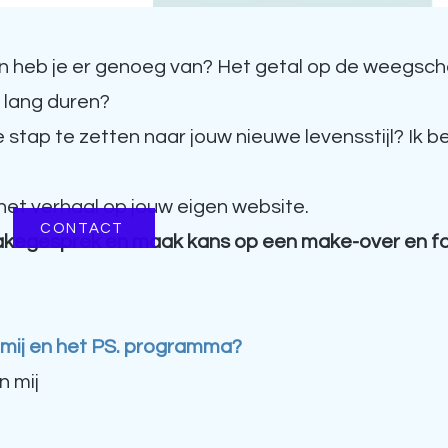
en heb je er genoeg van? Het getal op de weegsch
 lang duren?
e stap te zetten naar jouw nieuwe levensstijl? Ik 
het verhaal op jouw eigen website.
CONTACT
takegesprek en maak kans op een make-over en foto
 mij en het PS. programma?
n mij