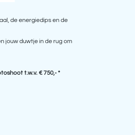
aal, de energiedips en de
ben jouw duwtje in de rug om
shoot t.w.v. € 750,- *