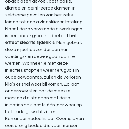
opgeblazen gevoel, obstipatie, 
diarree en geïrriteerde darmen. In 
zeldzame gevallen kan het zelfs 
leiden tot een alvleesklierontsteking.
Naast deze vervelende bijwerkingen 
is een ander groot nadeel dat 
het 
effect slechts tijdelijk is
. Men gebruikt 
deze injecties zonder aan hun 
voedings- en beweegpatroon te 
werken. Wanneer je met deze 
injecties stopt en weer terugvalt in 
oude gewoontes, zullen de verloren 
kilo’s er snel weer bij komen. Zo laat 
onderzoek zien dat de meeste 
mensen die stoppen met deze 
injecties na slechts één jaar weer op 
het oude gewicht zitten.
Een ander nadeel is dat Ozempic van 
oorsprong bedoeld is voor mensen 