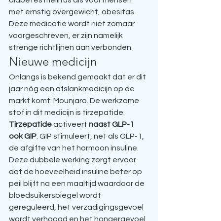
diabetes mellitus als voor mensen 
met ernstig overgewicht, obesitas. 
Deze medicatie wordt niet zomaar 
voorgeschreven, er zijn namelijk 
strenge richtlijnen aan verbonden.
Nieuwe medicijn
Onlangs is bekend gemaakt dat er dit 
jaar nóg een afslankmedicijn op de 
markt komt: Mounjaro. De werkzame 
stof in dit medicijn is tirzepatide. 
Tirzepatide
 activeert 
naast GLP-1 
ook GIP
. GIP stimuleert, net als GLP-1, 
de afgifte van het hormoon insuline.
Deze dubbele werking zorgt ervoor 
dat de hoeveelheid insuline beter op 
peil blijft na een maaltijd waardoor de 
bloedsuikerspiegel wordt 
gereguleerd, het verzadigingsgevoel 
wordt verhoogd en het hongergevoel 