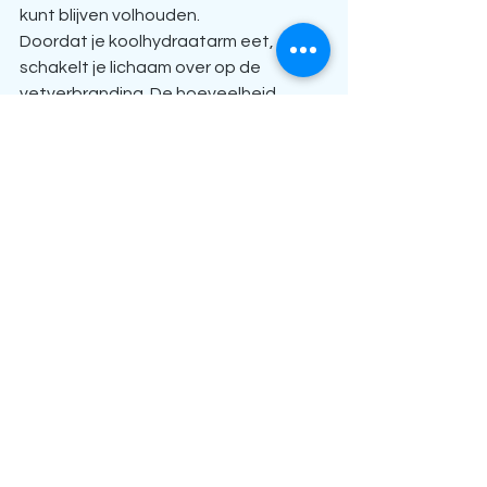
kunt blijven volhouden.
Doordat je koolhydraatarm eet, 
schakelt je lichaam over op de 
vetverbranding. De hoeveelheid 
eiwitten zorgen ervoor dat je 
spiermassa intact blijft, waardoor je 
het jojo-effect voorkomt.
Maak vrijblijvend een 
kennismakingsgesprek 
https://calendly.com/afslankenmetst
efnie/intakegesprek-in-praktijk
 of +32 
472 86 62 10
bron : 
https://www.psfoodandlifestyle.be/nl/nieuws/afvallen-met-injecties-
wondermiddel-of-toch-niet?
fbclid=IwY2xjawF95KhleHRuA2FlbQIxMQABHbdcP3zzGayAsyKURsG3yZ11VDX6Hr
5FYREDD-qQQiBf5R3bXEEo8wekEw_aem_e-Iho8jjBg5G65gSMjFYAQ