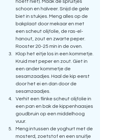
hoeft niet). Maak de spruitjes 
schoon en halveer. Snijd de gele 
biet in stukjes. Meng alles op de 
bakplaat door mekaar en met 
een scheut olijfolie, de ras-el-
hanout, zout en zwarte peper. 
Rooster 20-25 min in de oven. 
Klop het eitje los in een kommetje. 
Kruid met peper en zout. Giet in 
een ander kommetje de 
sesamzaadjes. Haal de kip eerst 
door het ei en dan door de 
sesamzaadjes. 
Verhit een flinke scheut olijfolie in 
een pan en bak de kippenhaasjes 
goudbruin op een middelhoog 
vuur. 
Meng intussen de yoghurt met de 
mosterd, zoetstof en een snuifje 