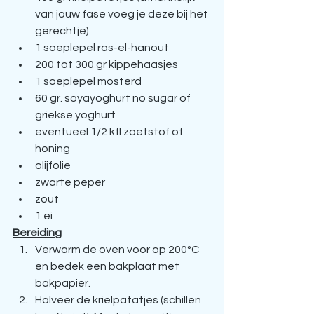
van jouw fase voeg je deze bij het 
gerechtje)
1 soeplepel ras-el-hanout
200 tot 300 gr kippehaasjes
1 soeplepel mosterd
60 gr. soyayoghurt no sugar of 
griekse yoghurt
eventueel 1/2 kfl zoetstof of 
honing
olijfolie
zwarte peper
zout
1 ei
Bereiding
Verwarm de oven voor op 200°C 
en bedek een bakplaat met 
bakpapier.
Halveer de krielpatatjes (schillen 