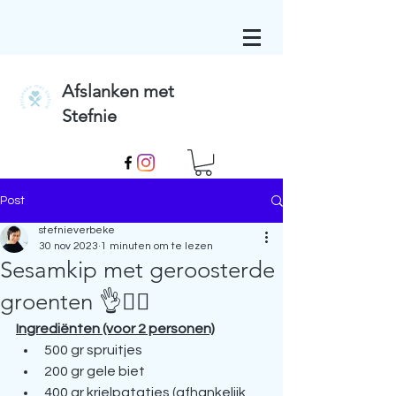
Afslanken met
Stefnie
Post
stefnieverbeke
30 nov 2023
1 minuten om te lezen
Sesamkip met geroosterde
groenten 👌🧚‍♀️
Ingrediënten (voor 2 personen)
500 gr spruitjes
200 gr gele biet
400 gr krielpatatjes (afhankelijk 