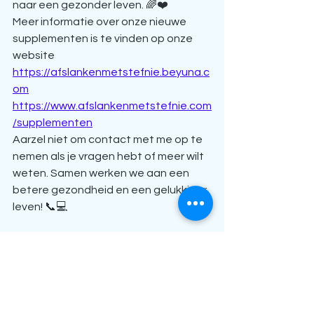
naar een gezonder leven. 🌈❤️
Meer informatie over onze nieuwe 
supplementen is te vinden op onze 
website
https://afslankenmetstefnie.beyuna.c
om
https://www.afslankenmetstefnie.com
/supplementen
Aarzel niet om contact met me op te 
nemen als je vragen hebt of meer wilt 
weten. Samen werken we aan een 
betere gezondheid en een gelukkiger 
leven! 📞💻
Daarnaast zijn we op zoek naar 
nieuwe collega's om ons team te 
versterken. Heb je een passie voor 
gezondheid en welzijn en wil je deel 
uitmaken van een enthousiast en 