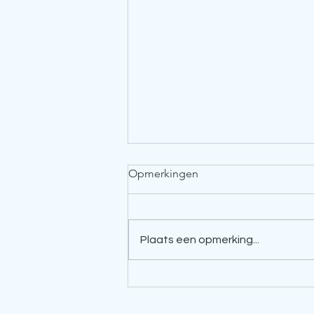
3 kleine gewoontes die je
Opmerkingen
vandaag al helpen afvallen
(zonder streng dieet)
Afvallen hoeft niet te starten
met een perfect plan. Vaak
Plaats een opmerking...
maken kleine, haalbare
gewoontes het grootste
verschil — zeker als je ze
volhoudt. Hieronder vind je 3
simpele acties die je vandaag al