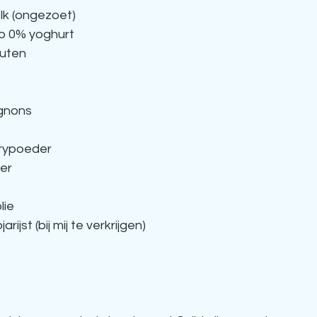
lk (ongezoet)
ro 0% yoghurt
euten
gnons
rrypoeder
der
lie
rijst (bij mij te verkrijgen)