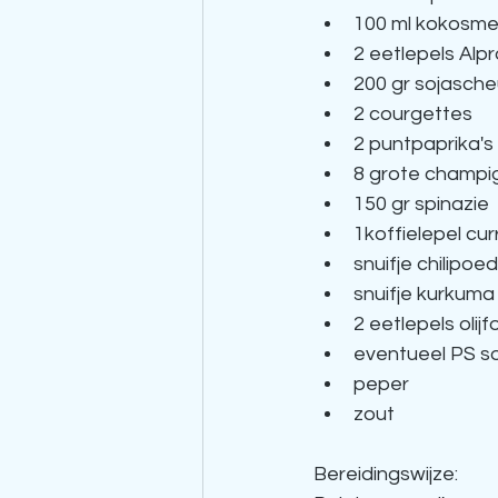
100 ml kokosme
2 eetlepels Alp
200 gr sojasch
2 courgettes
2 puntpaprika's
8 grote champi
150 gr spinazie
1koffielepel cu
snuifje chilipoe
snuifje kurkuma
2 eetlepels olijfo
eventueel PS soja
peper
zout
Bereidingswijze: