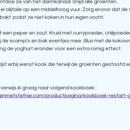
ntdoe ze van het darmkanaal. Snijd alle groenten.
 el olijfolie op een middelhoog vuur. Zorg ervoor dat de
 bakt zodat ze niet koken in hun eigen vocht. 
een peper en zout. Kruid met currypoeder, chilipoeder
ij de scampi's en bak eventjes mee. Blus met de kokosm
ng de yoghurt eronder voor een extra romig effect. 
ijst erbij wenst kook die terwijl de groenten gestoofd w
 verwijs ik graag naar volgend kookboek : 
kenmetstefnie.com/productpagina/kookboek-restart-